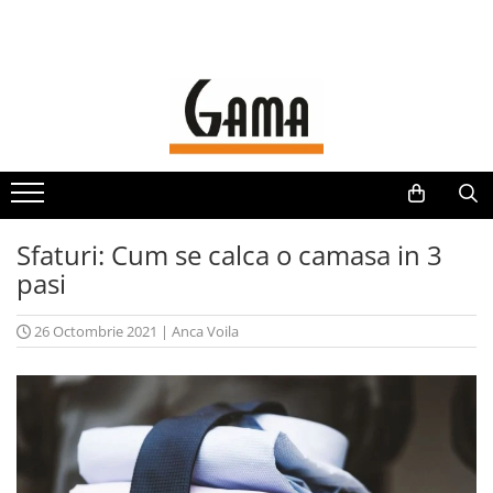
Camasi barbati
Imbracaminte Barbati
Accesorii
Camasi clasice
Costume
Cutii cadou
Camasi elegante
Sacouri
Seturi Cadou
Camasi cu dungi si carouri
Pantaloni
Cravate
Camasi cu imprimeuri
Veste
Ace cravata
Sfaturi: Cum se calca o camasa in 3
Camasi in
Pulovere
Batiste
pasi
Camasi marimi mari
Jachete
Papioane
Camasi Tall - barbati inalti
Paltoane
Butoni
26 Octombrie 2021
|
Anca Voila
Camasi maneca scurta
Geci
Curele
Tricouri
Sosete
Portofele
Fulare