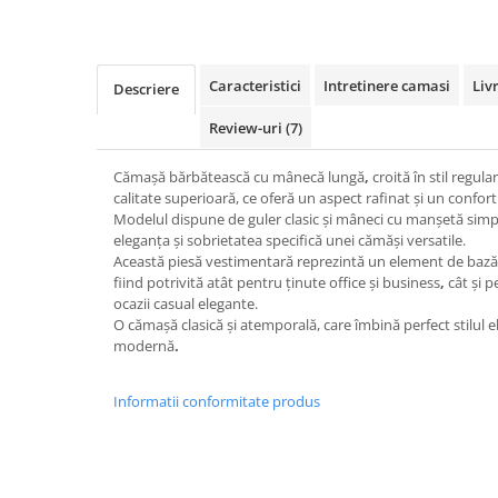
Caracteristici
Intretinere camasi
Liv
Descriere
Review-uri
(7)
Cămașă bărbătească cu mânecă lungă
,
croită în
stil regular
calitate superioară
, ce oferă un aspect rafinat și un confort
Modelul dispune de
guler clasic
și
mâneci cu manșetă simp
eleganța și sobrietatea specifică unei cămăși versatile.
Această piesă vestimentară reprezintă un element de bază 
fiind potrivită atât pentru
ținute office și business
,
cât și 
ocazii casual elegante
.
O
cămașă clasică și atemporală
, care îmbină perfect
stilul 
modernă
.
Informatii conformitate produs