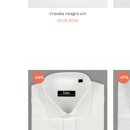
Cravata neagra uni
69,00 RON
-54%
-47%