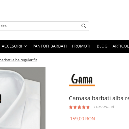
ACCESORII
PANTOFI BARBATI
PROMOTII
BLOG
ARTICOL
rbati alba regular fit
Camasa barbati alba re
7 Review-uri
159,00 RON