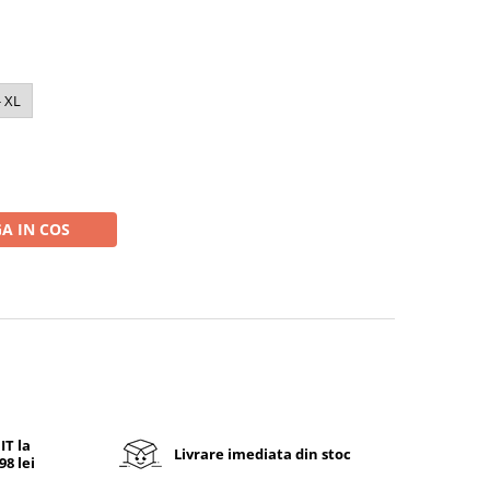
- XL
A IN COS
T la
Livrare imediata din stoc
8 lei