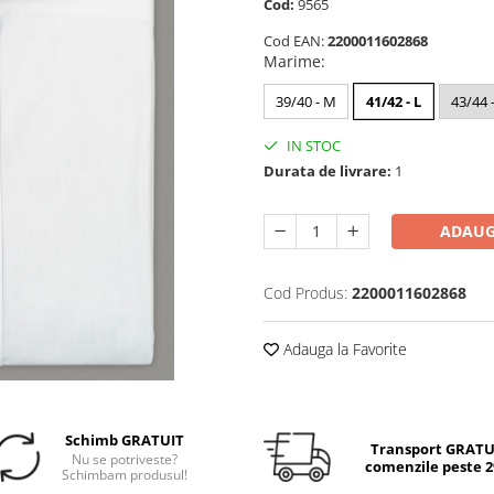
Cod:
9565
Cod EAN:
2200011602868
Marime
:
39/40 - M
41/42 - L
43/44 
IN STOC
Durata de livrare:
1
ADAUG
Cod Produs:
2200011602868
Adauga la Favorite
Schimb GRATUIT
Transport GRATUI
Nu se potriveste?
comenzile peste 29
Schimbam produsul!