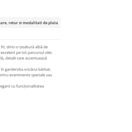
rare, retur si modalitati de plata
 fit
, dintr-o
țesătură albă de
 excelent pe tot parcursul zilei.
lă
,
detalii care accentuează
în garderoba oricărui bărbat,
pentru
evenimente speciale
sau
elegant
cu
funcționalitatea