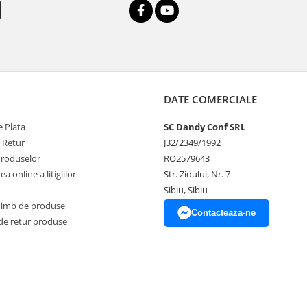
DATE COMERCIALE
 Plata
SC Dandy Conf SRL
e Retur
J32/2349/1992
Produselor
RO2579643
a online a litigiilor
Str. Zidului, Nr. 7
Sibiu, Sibiu
himb de produse
Contacteaza-ne
de retur produse