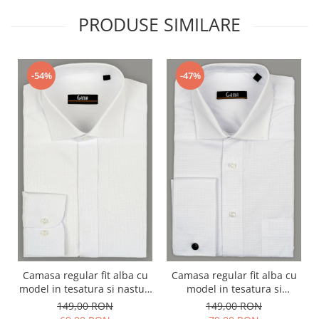
PRODUSE SIMILARE
-54%
-47%
Camasa regular fit alba cu
Camasa regular fit alba cu
model in tesatura si nasturi
model in tesatura si
ascunsi
manseta dubla
149,00 RON
149,00 RON