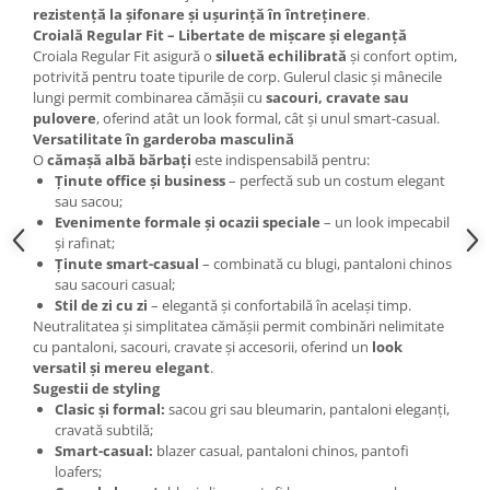
rezistență la șifonare și ușurință în întreținere
.
Croială Regular Fit – Libertate de mișcare și eleganță
Croiala Regular Fit asigură o
siluetă echilibrată
și confort optim,
potrivită pentru toate tipurile de corp. Gulerul clasic și mânecile
lungi permit combinarea cămășii cu
sacouri, cravate sau
pulovere
, oferind atât un look formal, cât și unul smart-casual.
Versatilitate în garderoba masculină
O
cămașă albă bărbați
este indispensabilă pentru:
Ținute office și business
– perfectă sub un costum elegant
sau sacou;
Evenimente formale și ocazii speciale
– un look impecabil
și rafinat;
Ținute smart-casual
– combinată cu blugi, pantaloni chinos
sau sacouri casual;
Stil de zi cu zi
– elegantă și confortabilă în același timp.
Neutralitatea și simplitatea cămășii permit combinări nelimitate
cu pantaloni, sacouri, cravate și accesorii, oferind un
look
versatil și mereu elegant
.
Sugestii de styling
Clasic și formal:
sacou gri sau bleumarin, pantaloni eleganți,
cravată subtilă;
Smart-casual:
blazer casual, pantaloni chinos, pantofi
loafers;