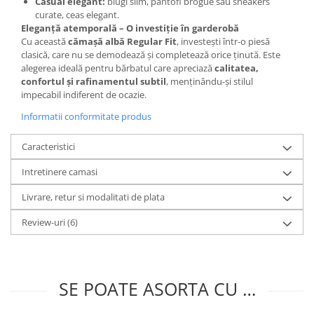
Casual elegant:
blugi slim, pantofi brogue sau sneakers
curate, ceas elegant.
Eleganță atemporală – O investiție în garderobă
Cu această
cămașă albă Regular Fit
, investești într-o piesă
clasică, care nu se demodează și completează orice ținută. Este
alegerea ideală pentru bărbatul care apreciază
calitatea,
confortul și rafinamentul subtil
, menținându-și stilul
impecabil indiferent de ocazie.
Informatii conformitate produs
Caracteristici
Intretinere camasi
Livrare, retur si modalitati de plata
Review-uri
(6)
SE POATE ASORTA CU …