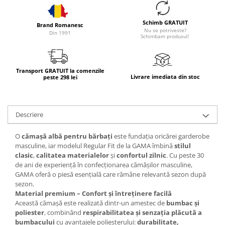
Schimb GRATUIT
Brand Romanesc
Nu se potriveste?
Din 1991
Schimbam produsul!
Transport GRATUIT la comenzile
Livrare imediata din stoc
peste 298 lei
Descriere
O
cămașă albă pentru bărbați
este fundația oricărei garderobe
masculine, iar modelul Regular Fit de la GAMA îmbină
stilul
clasic
,
calitatea materialelor
și
confortul zilnic
. Cu peste 30
de ani de experiență în confecționarea cămășilor masculine,
GAMA oferă o piesă esențială care rămâne relevantă sezon după
sezon.
Material premium – Confort și întreținere facilă
Această cămașă este realizată dintr-un amestec de
bumbac și
poliester
, combinând
respirabilitatea și senzația plăcută a
bumbacului
cu avantajele poliesterului:
durabilitate,