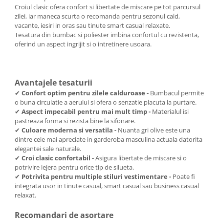
Croiul clasic ofera confort si libertate de miscare pe tot parcursul
zilei, iar maneca scurta o recomanda pentru sezonul cald,
vacante, iesiri in oras sau tinute smart casual relaxate.
Tesatura din bumbac si poliester imbina confortul cu rezistenta,
oferind un aspect ingrijit si o intretinere usoara.
Avantajele tesaturii
✔
Confort optim pentru zilele calduroase -
Bumbacul permite
o buna circulatie a aerului si ofera o senzatie placuta la purtare.
✔
Aspect impecabil pentru mai mult timp -
Materialul isi
pastreaza forma si rezista bine la sifonare.
✔
Culoare moderna si versatila -
Nuanta gri olive este una
dintre cele mai apreciate in garderoba masculina actuala datorita
elegantei sale naturale.
✔
Croi clasic confortabil -
Asigura libertate de miscare si o
potrivire lejera pentru orice tip de silueta.
✔
Potrivita pentru multiple stiluri vestimentare -
Poate fi
integrata usor in tinute casual, smart casual sau business casual
relaxat.
Recomandari de asortare