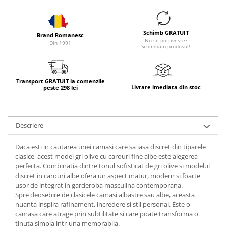
Schimb GRATUIT
Brand Romanesc
Nu se potriveste?
Din 1991
Schimbam produsul!
Transport GRATUIT la comenzile
Livrare imediata din stoc
peste 298 lei
Descriere
Daca esti in cautarea unei camasi care sa iasa discret din tiparele
clasice, acest model gri olive cu carouri fine albe este alegerea
perfecta. Combinatia dintre tonul sofisticat de gri olive si modelul
discret in carouri albe ofera un aspect matur, modern si foarte
usor de integrat in garderoba masculina contemporana.
Spre deosebire de clasicele camasi albastre sau albe, aceasta
nuanta inspira rafinament, incredere si stil personal. Este o
camasa care atrage prin subtilitate si care poate transforma o
tinuta simpla intr-una memorabila.