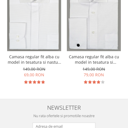
Camasa regular fit alba cu
Camasa regular fit alba cu
model in tesatura si nasturi
model in tesatura si
ascunsi
manseta dubla
149,00 RON
149,00 RON
69,00 RON
79,00 RON
NEWSLETTER
Nu rata ofertele si promotiile noastre