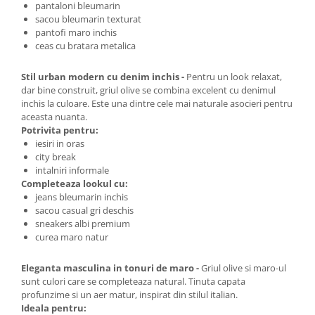
pantaloni bleumarin
sacou bleumarin texturat
pantofi maro inchis
ceas cu bratara metalica
Stil urban modern cu denim inchis -
Pentru un look relaxat,
dar bine construit, griul olive se combina excelent cu denimul
inchis la culoare. Este una dintre cele mai naturale asocieri pentru
aceasta nuanta.
Potrivita pentru:
iesiri in oras
city break
intalniri informale
Completeaza lookul cu:
jeans bleumarin inchis
sacou casual gri deschis
sneakers albi premium
curea maro natur
Eleganta masculina in tonuri de maro -
Griul olive si maro-ul
sunt culori care se completeaza natural. Tinuta capata
profunzime si un aer matur, inspirat din stilul italian.
Ideala pentru: