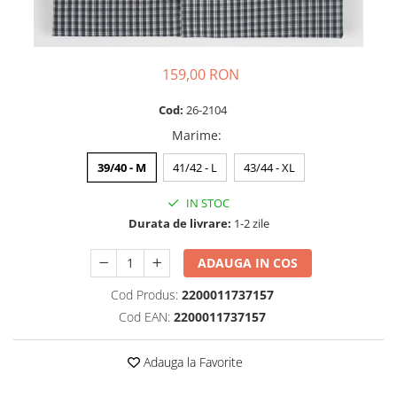
159,00 RON
Cod:
26-2104
Marime
:
39/40 - M
41/42 - L
43/44 - XL
IN STOC
Durata de livrare:
1-2 zile
ADAUGA IN COS
Cod Produs:
2200011737157
Cod EAN:
2200011737157
Adauga la Favorite