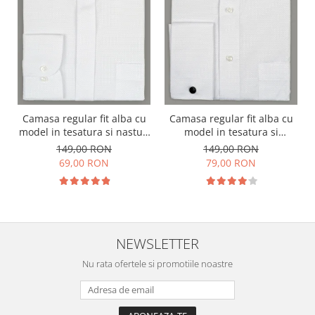
Camasa regular fit alba cu
Camasa regular fit alba cu
model in tesatura si nasturi
model in tesatura si
ascunsi
manseta dubla
149,00 RON
149,00 RON
69,00 RON
79,00 RON
NEWSLETTER
Nu rata ofertele si promotiile noastre