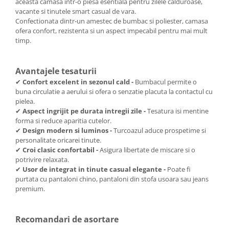
aceasta camasa intr-o piesa esentiala pentru zilele calduroase,
vacante si tinutele smart casual de vara.
Confectionata dintr-un amestec de bumbac si poliester, camasa
ofera confort, rezistenta si un aspect impecabil pentru mai mult
timp.
Avantajele tesaturii
✔
Confort excelent in sezonul cald -
Bumbacul permite o
buna circulatie a aerului si ofera o senzatie placuta la contactul cu
pielea.
✔
Aspect ingrijit pe durata intregii zile -
Tesatura isi mentine
forma si reduce aparitia cutelor.
✔
Design modern si luminos -
Turcoazul aduce prospetime si
personalitate oricarei tinute.
✔
Croi clasic confortabil -
Asigura libertate de miscare si o
potrivire relaxata.
✔
Usor de integrat in tinute casual elegante -
Poate fi
purtata cu pantaloni chino, pantaloni din stofa usoara sau jeans
premium.
Recomandari de asortare