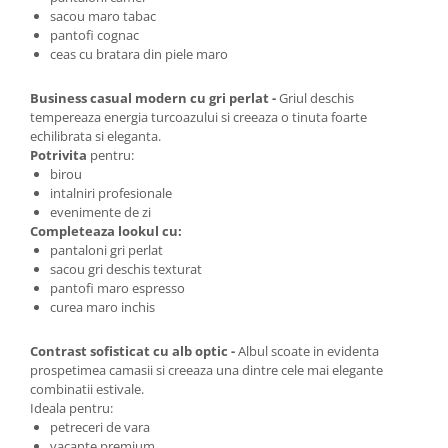
sacou maro tabac
pantofi cognac
ceas cu bratara din piele maro
Business casual modern cu gri perlat -
Griul deschis
tempereaza energia turcoazului si creeaza o tinuta foarte
echilibrata si eleganta.
Potrivita
pentru:
birou
intalniri profesionale
evenimente de zi
Completeaza lookul cu:
pantaloni gri perlat
sacou gri deschis texturat
pantofi maro espresso
curea maro inchis
Contrast sofisticat cu alb optic -
Albul scoate in evidenta
prospetimea camasii si creeaza una dintre cele mai elegante
combinatii estivale.
Ideala pentru:
petreceri de vara
vacante premium