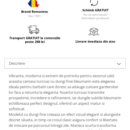
Schimb GRATUIT
Brand Romanesc
Nu se potriveste?
Din 1991
Schimbam produsul!
Transport GRATUIT la comenzile
Livrare imediata din stoc
peste 298 lei
Descriere
Vibranta, moderna si extrem de potrivita pentru sezonul cald,
aceasta camasa turcoaz cu dungi fine bleumarin este alegerea
ideala pentru barbatii care doresc sa adauge culoare garderobei
lor fara a renunta la eleganta. Nuanta turcoaz transmite
prospetime, incredere si rafinament, iar dungile subtile bleumarin
echilibreaza perfect designul, oferind un aspect matur si
sofisticat.
Modelul cu dungi fine creeaza un efect vizual elegant si alungeste
discret silueta, in timp ce croiul clasic asigura confort si libertate
de miscare pe parcursul intregii zile. Maneca scurta transforma