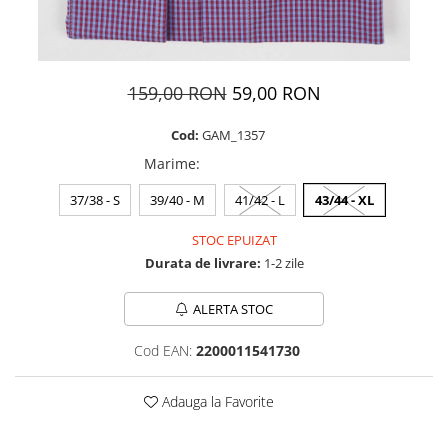
159,00 RON
59,00 RON
Cod:
GAM_1357
Marime
:
37/38 - S
39/40 - M
41/42 - L
43/44 - XL
STOC EPUIZAT
Durata de livrare:
1-2 zile
ALERTA STOC
Cod EAN:
2200011541730
Adauga la Favorite