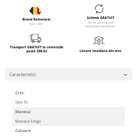
Schimb GRATUIT
Brand Romanesc
Nu se potriveste?
Din 1991
Schimbam produsul!
Transport GRATUIT la comenzile
Livrare imediata din stoc
peste 298 lei
Caracteristici
Croi:
Slim fit
Maneca:
Maneca lunga
Culoare: