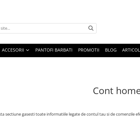
ACCESORII
PANTOFI BARBATI
PROMOTII
BLOG
ARTICOL
Cont hom
ta sectiune gasesti toate informatiile legate de contul tau si de comenzile ef