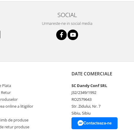
SOCIAL
Urmareste-ne in social media
DATE COMERCIALE
 Plata
SC Dandy Conf SRL
e Retur
J32/2349/1992
Produselor
RO2579643
a online a litigiilor
Str. Zidului, Nr. 7
Sibiu, Sibiu
himb de produse
Contacteaza-ne
de retur produse