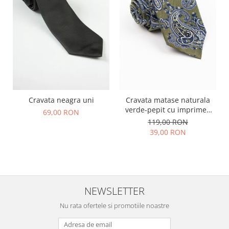
Cravata neagra uni
Cravata matase naturala
verde-pepit cu imprimeu
69,00 RON
paisley alb si albastru
119,00 RON
39,00 RON
NEWSLETTER
Nu rata ofertele si promotiile noastre