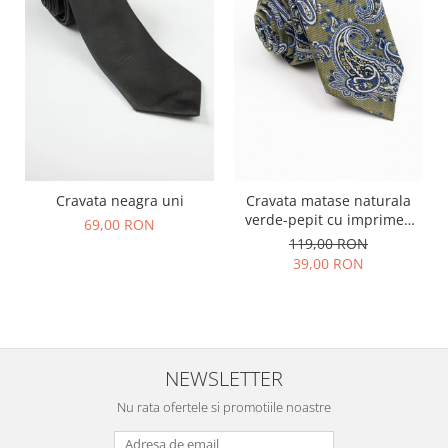
Cravata neagra uni
Cravata matase naturala
verde-pepit cu imprimeu
69,00 RON
paisley alb si albastru
119,00 RON
39,00 RON
NEWSLETTER
Nu rata ofertele si promotiile noastre