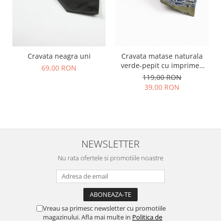
Cravata neagra uni
Cravata matase naturala
verde-pepit cu imprimeu
69,00 RON
paisley alb si albastru
119,00 RON
39,00 RON
NEWSLETTER
Nu rata ofertele si promotiile noastre
Vreau sa primesc newsletter cu promotiile
magazinului. Afla mai multe in
Politica de