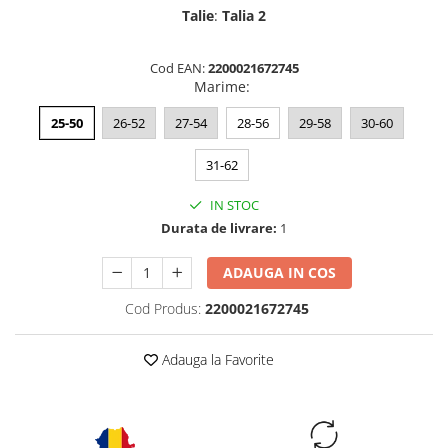
Talie
:
Talia 2
Cod EAN:
2200021672745
Marime
:
25-50
26-52
27-54
28-56
29-58
30-60
31-62
IN STOC
Durata de livrare:
1
ADAUGA IN COS
Cod Produs:
2200021672745
Adauga la Favorite