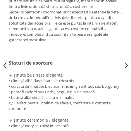
purtare naturală pe parcursul întregii zile, menținând în același
timp o linie ordonată și structurată a costumului.
Sacoul și pantalonii coordonați sunt executați cu atenție la detalii,
de la croiala impecabilă la finisajele discrete, pentru o apariție
sofisticată dar accesibilă. Fie că este purtat la întâlniri de afaceri,
ceremonii sau ocazii elegante, acest costum emană stil și
încredere, completând cu ușurință alte piese esențiale ale
garderobei masculine.
Sfaturi de asortare
Ținute business elegante
🔹
• cămașă albă clasică sau bleu deschis
• cravată din mătase bleumarin închis, gri antracit sau burgundy
• pantofi Oxford sau Derby negri, din piele netedă
• batistă albă simplă, pliată minimalist
👉 Perfect pentru întâlniri de afaceri, conferințe și contexte
corporate
Ținute ceremonie / elegante
🔹
• cămașă ivory sau albă impecabilă