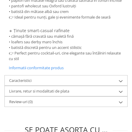
• papion din mătase neagră sau cravată satinată în tonuri închise
• pantofi wholecut sau Oxford lustruiți
• batistă din mătase albă sau crem
👉 Ideal pentru nunți, gale și evenimente formale de seară
Ținute smart-casual rafinate
🔹
• cămașă fără cravată sau maletă fină
• loafers sau derby maro închis
• batistă discretă pentru un accent stilistic
👉 Perfect pentru cocktail-uri, cine elegante sau întâlniri relaxate
cu stil
Informatii conformitate produs
Caracteristici
Livrare, retur si modalitati de plata
Review-uri
(0)
SE POATE ASORTA CU …