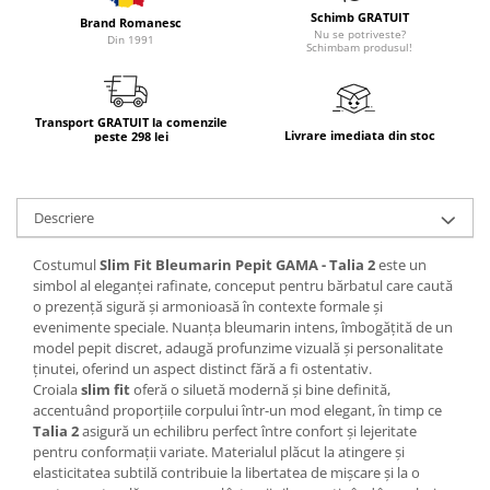
Schimb GRATUIT
Brand Romanesc
Nu se potriveste?
Din 1991
Schimbam produsul!
Transport GRATUIT la comenzile
Livrare imediata din stoc
peste 298 lei
Descriere
Costumul
Slim Fit Bleumarin Pepit GAMA - Talia 2
este un
simbol al eleganței rafinate, conceput pentru bărbatul care caută
o prezență sigură și armonioasă în contexte formale și
evenimente speciale. Nuanța bleumarin intens, îmbogățită de un
model pepit discret, adaugă profunzime vizuală și personalitate
ținutei, oferind un aspect distinct fără a fi ostentativ.
Croiala
slim fit
oferă o siluetă modernă și bine definită,
accentuând proporțiile corpului într-un mod elegant, în timp ce
Talia 2
asigură un echilibru perfect între confort și lejeritate
pentru conformații variate. Materialul plăcut la atingere și
elasticitatea subtilă contribuie la libertatea de mișcare și la o