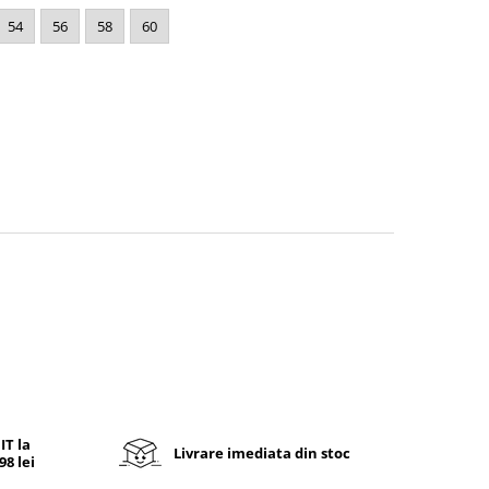
54
56
58
60
T la
Livrare imediata din stoc
8 lei