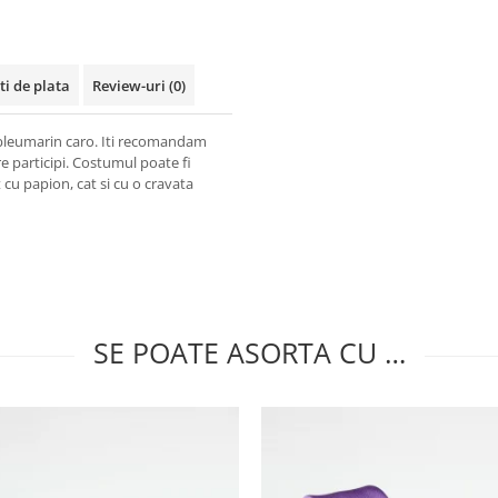
ti de plata
Review-uri
(0)
 bleumarin caro. Iti recomandam
re participi. Costumul poate fi
 cu papion, cat si cu o cravata
SE POATE ASORTA CU …