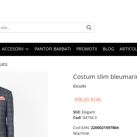
ACCESORII
PANTOFI BARBATI
PROMOTII
BLOG
ARTICOL
caro
Costum slim bleumari
Escudo
998,00 RON
Stil:
Elegant
Cod:
04734-3
Cod EAN:
2200021597864
Marime
: