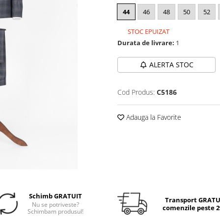
44
46
48
50
52
STOC EPUIZAT
Durata de livrare:
1
ALERTA STOC
Cod Produs:
C5186
Adauga la Favorite
Schimb GRATUIT
Transport GRATUI
Nu se potriveste?
comenzile peste 29
Schimbam produsul!