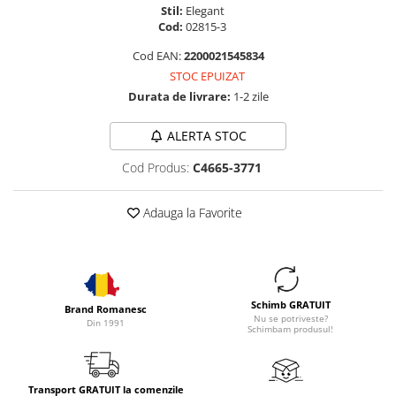
Stil:
Elegant
Cod:
02815-3
Cod EAN:
2200021545834
STOC EPUIZAT
Durata de livrare:
1-2 zile
ALERTA STOC
Cod Produs:
C4665-3771
Adauga la Favorite
Schimb GRATUIT
Brand Romanesc
Nu se potriveste?
Din 1991
Schimbam produsul!
Transport GRATUIT la comenzile