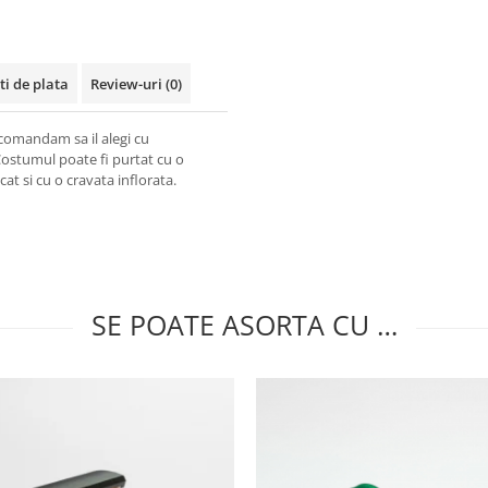
ti de plata
Review-uri
(0)
ecomandam sa il alegi cu
Costumul poate fi purtat cu o
at si cu o cravata inflorata.
SE POATE ASORTA CU …