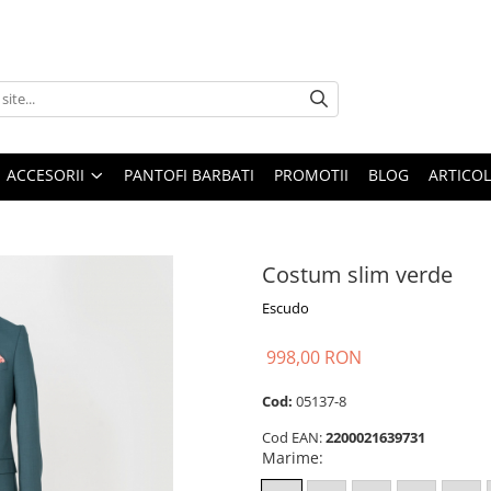
ACCESORII
PANTOFI BARBATI
PROMOTII
BLOG
ARTICOL
Costum slim verde
Escudo
998,00 RON
Cod:
05137-8
Cod EAN:
2200021639731
Marime
: