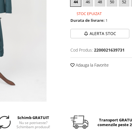
44
46
48
50
52
STOC EPUIZAT
Durata de livrare:
1
ALERTA STOC
Cod Produs:
2200021639731
Adauga la Favorite
Schimb GRATUIT
Transport GRATUI
Nu se potriveste?
comenzile peste 29
Schimbam produsul!