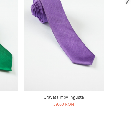
C
Cravata mov ingusta
59,00 RON