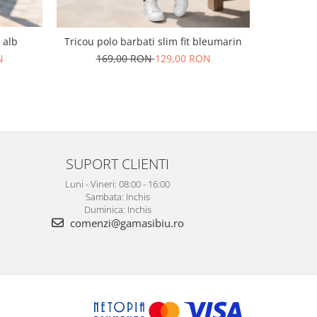
 alb
Pantaloni 
Tricou polo barbati slim fit bleumarin
N
169,00 RON
129,00 RON
SUPORT CLIENTI
Luni - Vineri: 08:00 - 16:00
Sambata: Inchis
Duminica: Inchis
comenzi@gamasibiu.ro