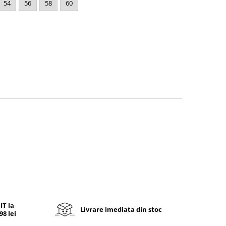
54
56
58
60
T la
Livrare imediata din stoc
8 lei