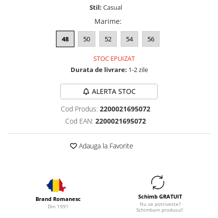
Stil:
Casual
Marime
:
48
50
52
54
56
STOC EPUIZAT
Durata de livrare:
1-2 zile
ALERTA STOC
Cod Produs:
2200021695072
Cod EAN:
2200021695072
Adauga la Favorite
Schimb GRATUIT
Brand Romanesc
Nu se potriveste?
Din 1991
Schimbam produsul!