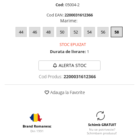
Cod:
05004-2
Cod EAN:
2200031612366
Marime
:
44
46
48
50
52
54
56
58
STOC EPUIZAT
Durata de livrare:
1
ALERTA STOC
Cod Produs:
2200031612366
Adauga la Favorite
Schimb GRATUIT
Brand Romanesc
Nu se potriveste?
Din 1991
Schimbam produsul!