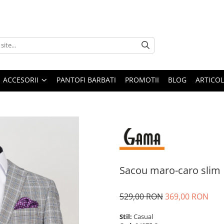
ACCESORII
PANTOFI BARBATI
PROMOTII
BLOG
ARTICOL
Sacou maro-caro slim
529,00 RON
369,00 RON
Stil:
Casual