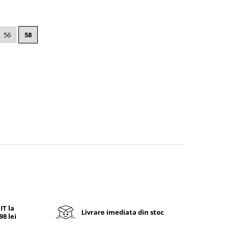
56
58
T la
Livrare imediata din stoc
8 lei