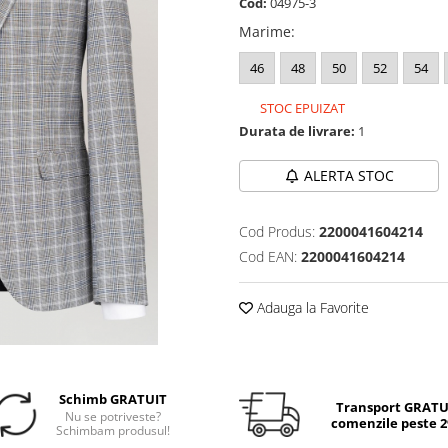
Cod:
04975-3
Marime
:
46
48
50
52
54
STOC EPUIZAT
Durata de livrare:
1
ALERTA STOC
Cod Produs:
2200041604214
Cod EAN:
2200041604214
Adauga la Favorite
Schimb GRATUIT
Transport GRATUI
Nu se potriveste?
comenzile peste 29
Schimbam produsul!