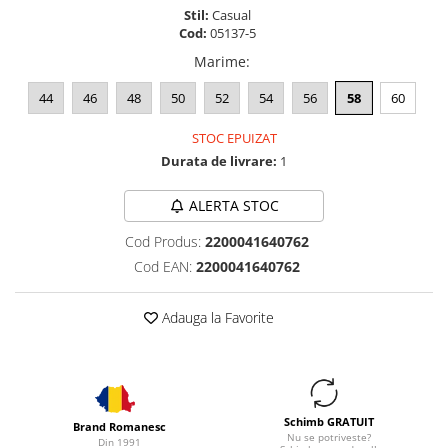
Stil:
Casual
Cod:
05137-5
Marime
:
44
46
48
50
52
54
56
58
60
STOC EPUIZAT
Durata de livrare:
1
ALERTA STOC
Cod Produs:
2200041640762
Cod EAN:
2200041640762
Adauga la Favorite
Schimb GRATUIT
Brand Romanesc
Nu se potriveste?
Din 1991