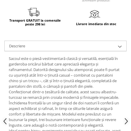
Schimbam produsul!
Transport GRATUIT la comenzile
Livrare imediata din stoc
peste 298 lei
Descriere
Sacoul este o piesă vestimentară clasică și versatilă, esențială în
garderoba oricărui bărbat care apreciază eleganța și
rafinamentul. Datorită designului său atemporal, poate fi purtat
cu ușurință atât într-o ținută casual – combinat cu pantaloni
chino și un tricou –, cât și într-o ținută elegantă, completată de
pantaloni din stofă, o cămașă și pantofi din piele.
Confecționat dintr-o țesătură de calitate, acest sacou albastru-
turcoaz se remarcă prin croiala modernă și finisajele impecabile.
Închiderea frontală la un singur rând de doi nasturi îi conferă un
aspect echilibrat și rafinat, în timp ce sliturile laterale asigură
confort și libertate de mișcare. Modelul este prevăzut cu un
buzunar la piept, trei buzunare interioare funcționale și revere
înguste, care adaugă o notă contemporană și elegantă.
Ideal pentru birou, evenimente speciale sau ocazii relaxate, acest