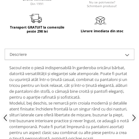
Nu se potriveste?
Din 1991
Schimbam produsul!
Transport GRATUIT la comenzile
Livrare imediata din stoc
peste 298 lei
Descriere
Sacoul este o piesă indispensabilă în garderoba oricărui bărbat,
datorită versatilității și eleganței sale atemporale. Poate fi purtat
cu ușurință atât într-o ținută casual, combinat cu pantaloni și un
tricou pentru un look relaxat, cât și într-o ținută elegantă, alături
de pantaloni din stofă, o cămașă bine croită și pantofi eleganți,
pentru o apariție rafinată și sofisticată.
Modelul, bej deschis, se remarcă prin croiala modernă și detaliile
atent finisate: închidere frontală la un singur rând cu doi nasturi,
slituri laterale care oferă libertate de mișcare, buzunar la piept,
trei buzunare interioare practice și rever îngust, ce adaugă o notă
contemporană. Poate fi purtat împreună cu pantaloni asortați
pentru un aspect clasic sau combinat cu alte piese pentru a crea
o ținută personalizată, potrivită oricărei ocazii.