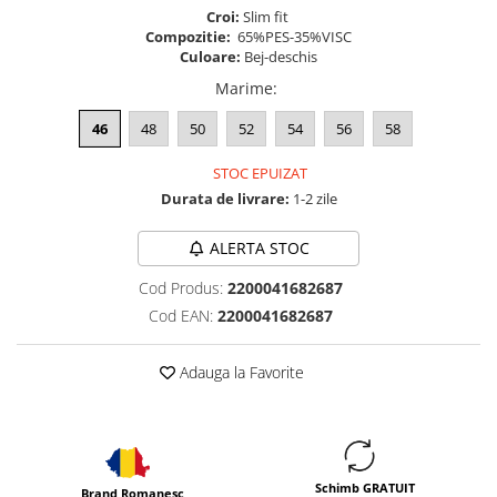
Croi:
Slim fit
Compozitie:
65%PES-35%VISC
Culoare:
Bej-deschis
Marime
:
46
48
50
52
54
56
58
STOC EPUIZAT
Durata de livrare:
1-2 zile
ALERTA STOC
Cod Produs:
2200041682687
Cod EAN:
2200041682687
Adauga la Favorite
Schimb GRATUIT
Brand Romanesc