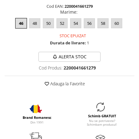
Cod EAN:
2200041661279
Marime
:
46
48
50
52
54
56
58
60
STOC EPUIZAT
Durata de livrare:
1
ALERTA STOC
Cod Produs:
2200041661279
Adauga la Favorite
Schimb GRATUIT
Brand Romanesc
Nu se potriveste?
Din 1991
Schimbam produsul!