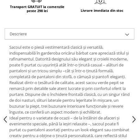
Transport GRATUIT la comenzile
Livrare imediata din stoc
peste 298 lei
Descriere
Sacoul este o piesă vestimentară clasică și versatilă,
indispensabilă în garderoba oricărui bărbat care apreciază stilul și
rafinamentul. Datorită designului său elegant și croielii moderne,
poate fi purtat cu ușurință atât într-o ținută casual – alături de
pantaloni și un tricou simplu –cât și într-o ținută formală,
completată de pantaloni din stofă, o cămașă și pantofi eleganți.
Realizat dintr-o țesătură de calitate, acest sacou verde pepit se
remarcă prin detaliile sale atent lucrate și prin confortul oferit la
purtare. Dispune de o închidere frontală clasică, cu un singur rând
de doi nasturi, slituri laterale pentru lejeritate în mișcare, un
buzunar la piept, trei buzunare interioare funcționale și revere
înguste, ce conferă un aspect modern și echilibrat.
Ideal pentru o varietate de ocazii – de la întâlniri de afaceri și
evenimente speciale, până la ieșiri relaxate –, sacoul poate fi
purtat cu pantaloni asortați pentru un look elegant sau combinat
creativ pentru a obține o ținută personalizată, care reflectă stilul