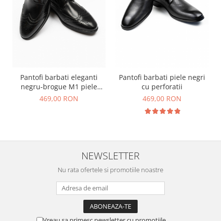
Pantofi barbati eleganti
Pantofi barbati piele negri
negru-brogue M1 piele
cu perforatii
CONFORT
469,00 RON
469,00 RON
NEWSLETTER
Nu rata ofertele si promotiile noastre
Vreau sa primesc newsletter cu promotiile