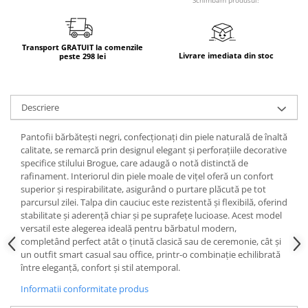
Transport GRATUIT la comenzile
Livrare imediata din stoc
peste 298 lei
Descriere
Pantofii bărbătești negri, confecționați din piele naturală de înaltă
calitate, se remarcă prin designul elegant și perforațiile decorative
specifice stilului Brogue, care adaugă o notă distinctă de
rafinament. Interiorul din piele moale de vițel oferă un confort
superior și respirabilitate, asigurând o purtare plăcută pe tot
parcursul zilei. Talpa din cauciuc este rezistentă și flexibilă, oferind
stabilitate și aderență chiar și pe suprafețe lucioase. Acest model
versatil este alegerea ideală pentru bărbatul modern,
completând perfect atât o ținută clasică sau de ceremonie, cât și
un outfit smart casual sau office, printr-o combinație echilibrată
între eleganță, confort și stil atemporal.
Informatii conformitate produs