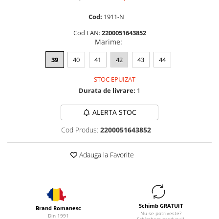
Cod:
1911-N
Cod EAN:
2200051643852
Marime
:
39
40
41
42
43
44
STOC EPUIZAT
Durata de livrare:
1
ALERTA STOC
Cod Produs:
2200051643852
Adauga la Favorite
Schimb GRATUIT
Brand Romanesc
Nu se potriveste?
Din 1991
Schimbam produsul!