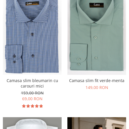
Camasa slim fit verde-menta
Camasa slim bleumarin cu
carouri mici
149,00 RON
159,00 RON
69,00 RON