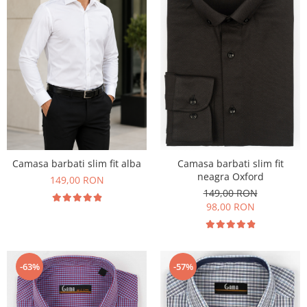
Camasa barbati slim fit alba
Camasa barbati slim fit
neagra Oxford
149,00 RON
149,00 RON
98,00 RON
-63%
-57%