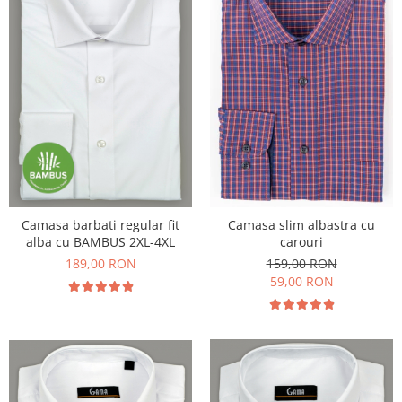
Camasa barbati regular fit
Camasa slim albastra cu
alba cu BAMBUS 2XL-4XL
carouri
189,00 RON
159,00 RON
59,00 RON