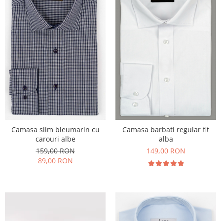
Camasa slim bleumarin cu
Camasa barbati regular fit
carouri albe
alba
159,00 RON
149,00 RON
89,00 RON