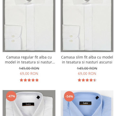
Camasa regular fit alba cu
Camasa slim fit alba cu model
model in tesatura si nasturi
in tesatura si nasturi ascunsi
ascunsi
149,00 RON
149,00 RON
69,00 RON
69,00 RON
-47%
-54%