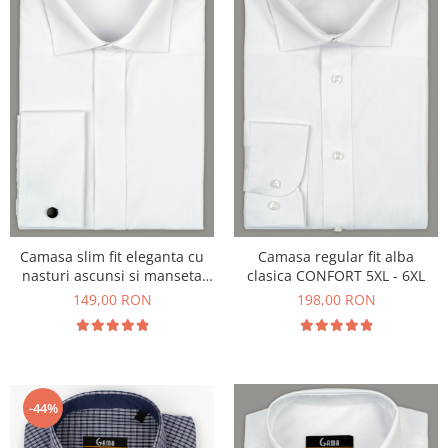
Camasa slim fit eleganta cu
Camasa regular fit alba
nasturi ascunsi si manseta
clasica CONFORT 5XL - 6XL
dubla
149,00 RON
198,00 RON
-44%