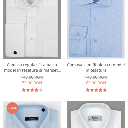
Camasa slim fit bleu cu model
Camasa regular fit alba cu
in tesatura
model in tesatura si manseta
dubla
149,00 RON
149,00 RON
69,00 RON
79,00 RON
-54%