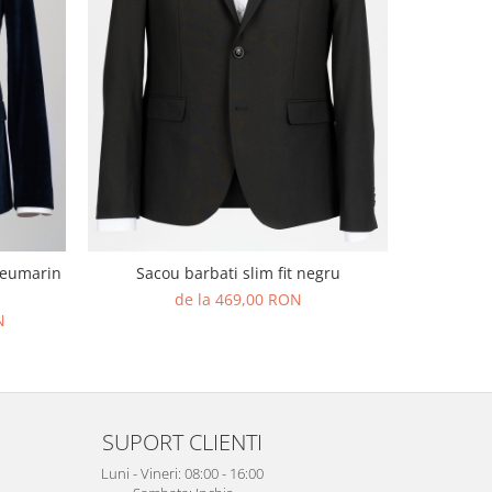
-59%
Sacou smok
bleumarin
Sacou barbati slim fit negru
de la 469,00 RON
96
N
SUPORT CLIENTI
Luni - Vineri: 08:00 - 16:00