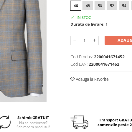
46
48
50
52
54
IN STOC
Durata de livrare:
1
ADAUG
Cod Produs:
2200041671452
Cod EAN:
2200041671452
Adauga la Favorite
Schimb GRATUIT
Transport GRATUI
Nu se potriveste?
comenzile peste 29
Schimbam produsul!