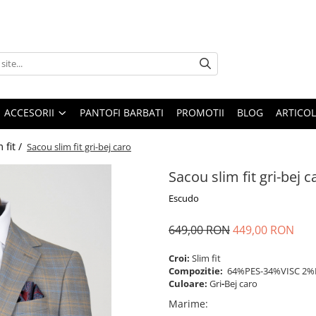
ACCESORII
PANTOFI BARBATI
PROMOTII
BLOG
ARTICOL
 fit /
Sacou slim fit gri-bej caro
Sacou slim fit gri-bej c
Escudo
649,00 RON
449,00 RON
Croi:
Slim fit
Compozitie:
64%PES-34%VISC 2%
Culoare:
Gri
-
Bej caro
Marime
: