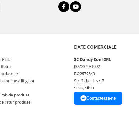
DATE COMERCIALE
 Plata
SC Dandy Conf SRL
e Retur
J32/2349/1992
Produselor
RO2579643
a online a litigiilor
Str. Zidului, Nr. 7
Sibiu, Sibiu
himb de produse
Contacteaza-ne
de retur produse