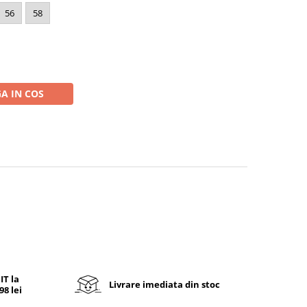
56
58
A IN COS
T la
Livrare imediata din stoc
8 lei