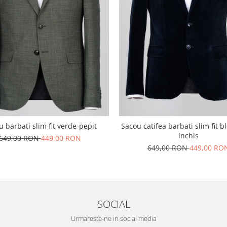
 barbati slim fit verde-pepit
Sacou catifea barbati slim fit 
inchis
649,00 RON
449,00 RON
649,00 RON
449,00 RO
SOCIAL
Urmareste-ne in social media