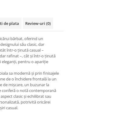
ti de plata
Review-uri
(0)
icărui bărbat, oferind un
ă designului său clasic, dar
ât într-o ținută casual –
r rafinat –, cât și într-o ținută
i eleganți, pentru o apariție
oiala sa modernă și prin finisajele
pune de o închidere frontală la un
tate de mișcare, un buzunar la
t ce conferă o notă contemporană
aspect clasic și echilibrat sau
onalizată, potrivită oricărei
șiri casual.