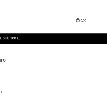
0,00
E SUB 100 LEI
aro
EL