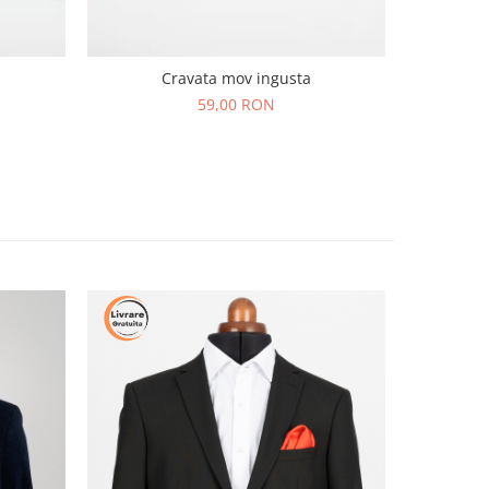
C
Cravata mov ingusta
59,00 RON