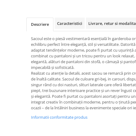
Caracteristici
Livrare, retur si modalita
Descriere
Sacoul este o piesă vestimentară esențială în garderoba or
echilibru perfect între eleganță, stil și versatilitate. Datorit
adaptat tendințelor moderne, poate fi purtat cu ușurință at
combinat cu pantaloni și un tricou pentru un look relaxat, da
elegantă, alături de pantaloni din stofă, o cămașă și pantof
impecabilă și sofisticată.
Realizat cu atenție la detalii, acest sacou se remarcă prin cr
de înaltă calitate. Sacoul de culoare gri-bej, in carouri, dis
singur rând cu doi nasturi, slituri laterale care oferă liber
piept, trei buzunare interioare practice și un rever îngus
și elegantă. Poate fi purtat cu pantaloni asortați pentru un 
integrat creativ în combinații moderne, pentru o ținută pers
ocazii – de la întâlniri business la evenimente speciale ori ie
Informatii conformitate produs