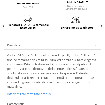
Schimb GRATUIT
Brand Romanesc
Nu se potriveste?
Din 1991
Schimbam produsul!
Transport GRATUIT la comenzile
Livrare imediata din stoc
peste 298 lei
Descriere
Vesta bărbătească bleumarin cu model pepit, realizată din stofă
fină, se remarcă prin croiul său slim, care oferă o siluetă elegantă
și modernă. Este o piesă versatilă, ușor de asortat și potrivită
pentru o varietate de ocazii – de la ținute office rafinate, la
combinații smart casual sau evenimente speciale. Datorită
designului clasic reinterpretat într-o notă contemporană, această
vestă adaugă un plus de stil și rafinament oricărei garderobe
masculine.
Informatii conformitate produs
Caracteristici