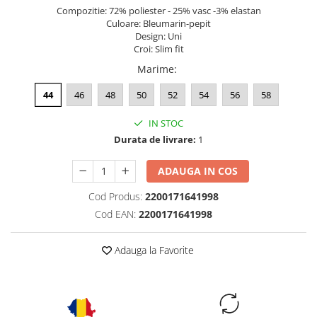
Compozitie: 72% poliester - 25% vasc -3% elastan
Culoare: Bleumarin-pepit
Design: Uni
Croi: Slim fit
Marime
:
44
46
48
50
52
54
56
58
IN STOC
Durata de livrare:
1
ADAUGA IN COS
Cod Produs:
2200171641998
Cod EAN:
2200171641998
Adauga la Favorite