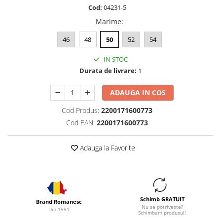
Cod:
04231-5
Marime
:
46
48
50
52
54
IN STOC
Durata de livrare:
1
ADAUGA IN COS
Cod Produs:
2200171600773
Cod EAN:
2200171600773
Adauga la Favorite
Schimb GRATUIT
Brand Romanesc
Nu se potriveste?
Din 1991
Schimbam produsul!