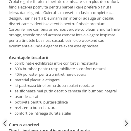
Croiul regular fit ofera libertate de miscare si un plus de confort,
fiind alegerea potrivita pentru barbatii care prefera o tinuta
lejera, dar eleganta. Gulerul si mansetele clasice completeaza
designul, iar insertia bleumarin din interior adauga un detaliu
discret care evidentiaza atentia pentru finisaje premium.
Carourile fine combina armonios verdele cu bleumarinul si liniile
orange, transformand aceasta camasa intr-o alegere inspirata
pentru tinutele business casual, iesirile de weekend sau
evenimentele unde eleganta relaxata este apreciata.
Avantajele tesaturii
combinatie echilibrata intre confort si rezistenta
60% bumbac pentru respirabilitate si confort natural
40% poliester pentru o intretinere usoara
material placut la atingere
isi pastreaza bine forma dupa spalari repetate
se sifoneaza mai putin decat o camasa din bumbac integral
usor de calcat
potrivita pentru purtare zilnica
rezistenta buna la uzura
confort pe intreaga durata a zilei
Cum o asortezi
Tinuta business casual in nuante naturale