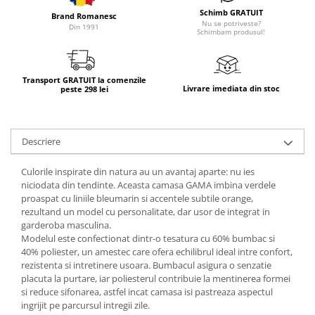
Schimb GRATUIT
Brand Romanesc
Nu se potriveste?
Din 1991
Schimbam produsul!
Transport GRATUIT la comenzile
Livrare imediata din stoc
peste 298 lei
Descriere
Culorile inspirate din natura au un avantaj aparte: nu ies
niciodata din tendinte. Aceasta camasa GAMA imbina verdele
proaspat cu liniile bleumarin si accentele subtile orange,
rezultand un model cu personalitate, dar usor de integrat in
garderoba masculina.
Modelul este confectionat dintr-o tesatura cu 60% bumbac si
40% poliester, un amestec care ofera echilibrul ideal intre confort,
rezistenta si intretinere usoara. Bumbacul asigura o senzatie
placuta la purtare, iar poliesterul contribuie la mentinerea formei
si reduce sifonarea, astfel incat camasa isi pastreaza aspectul
ingrijit pe parcursul intregii zile.