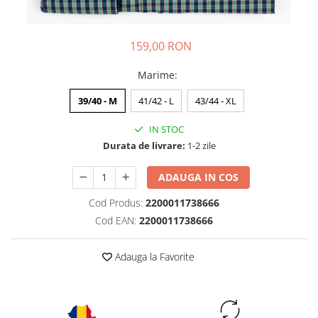
159,00 RON
Marime
:
39/40 - M
41/42 - L
43/44 - XL
IN STOC
Durata de livrare:
1-2 zile
ADAUGA IN COS
Cod Produs:
2200011738666
Cod EAN:
2200011738666
Adauga la Favorite