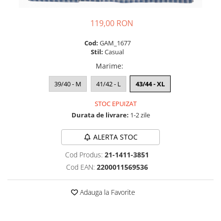
119,00 RON
Cod:
GAM_1677
Stil:
Casual
Marime
:
39/40 - M
41/42 - L
43/44 - XL
STOC EPUIZAT
Durata de livrare:
1-2 zile
ALERTA STOC
Cod Produs:
21-1411-3851
Cod EAN:
2200011569536
Adauga la Favorite