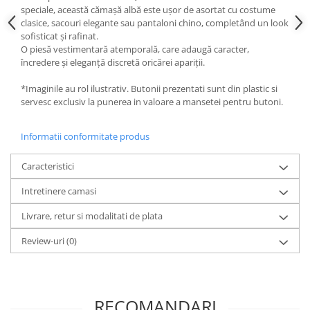
speciale
, această cămașă albă este ușor de asortat cu
costume
clasice
,
sacouri elegante
sau
pantaloni chino
, completând un look
sofisticat și rafinat
.
O piesă vestimentară atemporală, care adaugă
caracter
,
încredere
și
eleganță discretă
oricărei apariții.
*Imaginile au rol ilustrativ. Butonii prezentati sunt din plastic si
servesc exclusiv la punerea in valoare a mansetei pentru butoni.
Informatii conformitate produs
Caracteristici
Intretinere camasi
Livrare, retur si modalitati de plata
Review-uri
(0)
RECOMANDARI