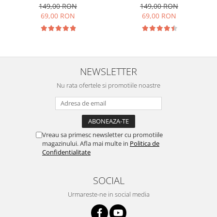
ascunsi
ascunsi
149,00 RON
149,00 RON
69,00 RON
69,00 RON
NEWSLETTER
Nu rata ofertele si promotiile noastre
Vreau sa primesc newsletter cu promotiile
magazinului. Afla mai multe in
Politica de
Confidentialitate
SOCIAL
Urmareste-ne in social media