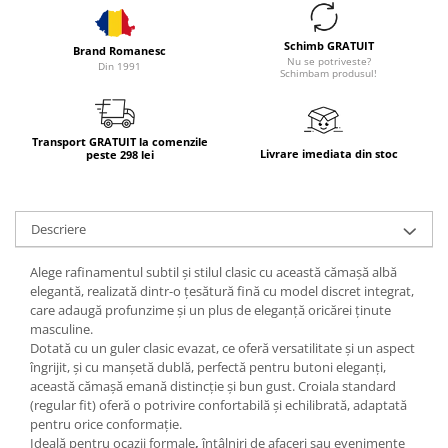
Schimb GRATUIT
Brand Romanesc
Nu se potriveste?
Din 1991
Schimbam produsul!
Transport GRATUIT la comenzile
Livrare imediata din stoc
peste 298 lei
Descriere
Alege rafinamentul subtil și stilul clasic cu această
cămașă albă
elegantă
, realizată dintr-o
țesătură fină
cu
model discret integrat
,
care adaugă profunzime și
un plus de eleganță
oricărei ținute
masculine.
Dotată cu un
guler clasic evazat
, ce oferă versatilitate și un aspect
îngrijit, și cu
manșetă
dublă
, perfectă pentru
butoni eleganți
,
această cămașă emană
distincție și bun gust
. Croiala
standard
(regular fit)
oferă o
potrivire confortabilă și echilibrată
, adaptată
pentru orice conformație.
Ideală pentru
ocazii formale
,
întâlniri de afaceri
sau
evenimente