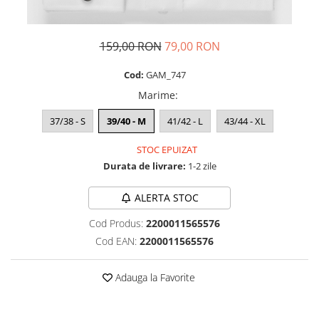
159,00 RON
79,00 RON
Cod:
GAM_747
Marime
:
37/38 - S
39/40 - M
41/42 - L
43/44 - XL
STOC EPUIZAT
Durata de livrare:
1-2 zile
ALERTA STOC
Cod Produs:
2200011565576
Cod EAN:
2200011565576
Adauga la Favorite