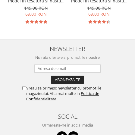
model in tesatura si nasturi
model in tesatura si nasturi
ascunsi
ascunsi
149,00 RON
149,00 RON
69,00 RON
69,00 RON
NEWSLETTER
Nu rata ofertele si promotiile noastre
Vreau sa primesc newsletter cu promotiile
magazinului. Afla mai multe in
Politica de
Confidentialitate
SOCIAL
Urmareste-ne in social media