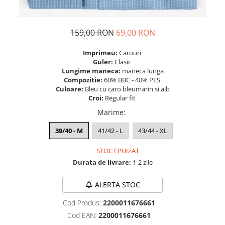
159,00 RON
69,00 RON
Imprimeu:
Carouri
Guler:
Clasic
Lungime maneca:
maneca lunga
Compozitie:
60% BBC - 40% PES
Culoare:
Bleu cu caro bleumarin si alb
Croi:
Regular fit
Marime
:
39/40 - M
41/42 - L
43/44 - XL
STOC EPUIZAT
Durata de livrare:
1-2 zile
ALERTA STOC
Cod Produs:
2200011676661
Cod EAN:
2200011676661