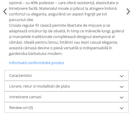
optimă – cu 40% poliester – care oferă rezistență, elasticitate și
întreținere facilă. Materialul moale și plăcut la atingere îmbină
confortul cu eleganța, asigurând un aspect îngrijit pe tot
parcursul zilei.
Croiala regular fit clasică permite libertate de mișcare și se
adaptează oricărui tip de siluetă, în timp ce mânecile lungi, gulerul
și manșetele tradiționale completează designul atemporal al
cămășii. Ideală pentru birou, întâlniri sau ieșiri casual elegante,
această cămașă devine o piesă versatilă și indispensabilă în
garderoba bărbatului modern.
Informatii conformitate produs
Caracteristici
Livrare, retur si modalitati de plata
Intretinere camasi
Review-uri
(0)