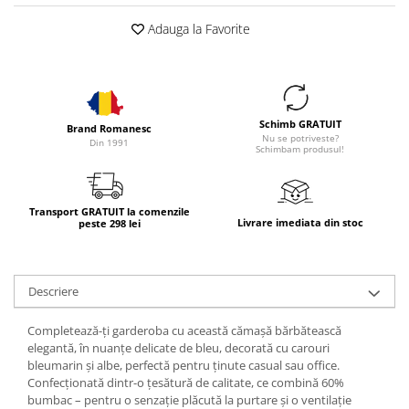
Adauga la Favorite
Schimb GRATUIT
Brand Romanesc
Nu se potriveste?
Din 1991
Schimbam produsul!
Transport GRATUIT la comenzile
Livrare imediata din stoc
peste 298 lei
Descriere
Completează-ți garderoba cu această cămașă bărbătească
elegantă, în nuanțe delicate de bleu, decorată cu carouri
bleumarin și albe, perfectă pentru ținute casual sau office.
Confecționată dintr-o țesătură de calitate, ce combină 60%
bumbac – pentru o senzație plăcută la purtare și o ventilație