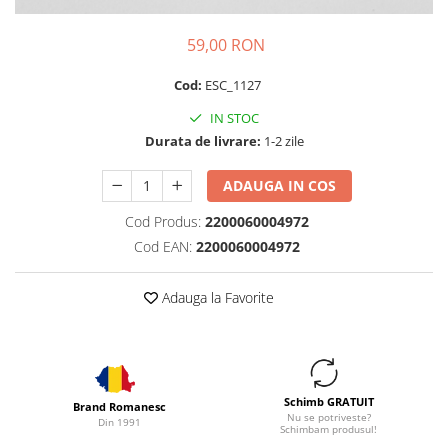
59,00 RON
Cod:
ESC_1127
IN STOC
Durata de livrare:
1-2 zile
ADAUGA IN COS
Cod Produs:
2200060004972
Cod EAN:
2200060004972
Adauga la Favorite
Schimb GRATUIT
Brand Romanesc
Nu se potriveste?
Din 1991
Schimbam produsul!