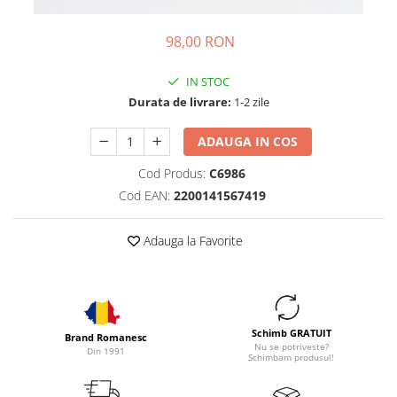
98,00 RON
IN STOC
Durata de livrare:
1-2 zile
ADAUGA IN COS
Cod Produs:
C6986
Cod EAN:
2200141567419
Adauga la Favorite
Schimb GRATUIT
Brand Romanesc
Nu se potriveste?
Din 1991
Schimbam produsul!