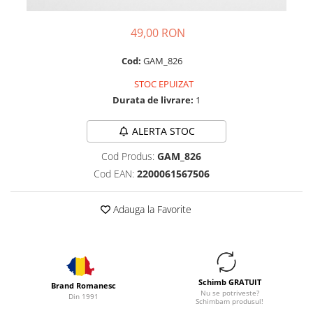
49,00 RON
Cod:
GAM_826
STOC EPUIZAT
Durata de livrare:
1
ALERTA STOC
Cod Produs:
GAM_826
Cod EAN:
2200061567506
Adauga la Favorite
Schimb GRATUIT
Brand Romanesc
Nu se potriveste?
Din 1991
Schimbam produsul!