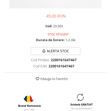
49,00 RON
Cod:
23-203
STOC EPUIZAT
Durata de livrare:
1-2 zile
ALERTA STOC
Cod Produs:
2200161647467
Cod EAN:
2200161647467
Adauga la Favorite
Schimb GRATUIT
Brand Romanesc
Nu se potriveste?
Din 1991