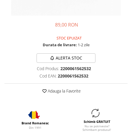
89,00 RON
STOC EPUIZAT
Durata de livrare:
1-2 zile
ALERTA STOC
Cod Produs:
2200061562532
Cod EAN:
2200061562532
Adauga la Favorite
Schimb GRATUIT
Brand Romanesc
Nu se potriveste?
Din 1991
Schimbam produsul!