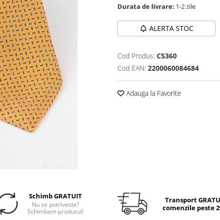
Durata de livrare:
1-2 zile
ALERTA STOC
Cod Produs:
C5360
Cod EAN:
2200060084684
Adauga la Favorite
Schimb GRATUIT
Transport GRATUI
Nu se potriveste?
comenzile peste 29
Schimbam produsul!