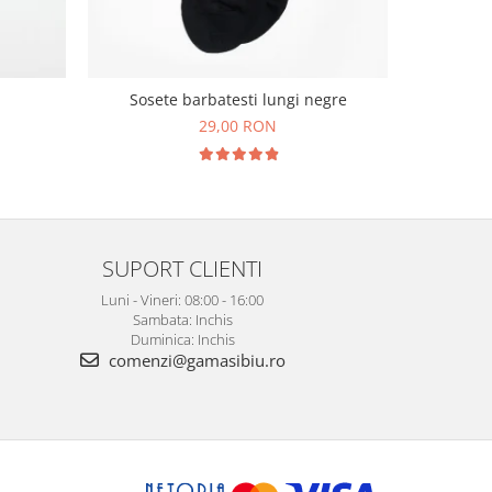
Cravata ma
Sosete barbatesti lungi negre
imprim
29,00 RON
1
SUPORT CLIENTI
Luni - Vineri: 08:00 - 16:00
Sambata: Inchis
Duminica: Inchis
comenzi@gamasibiu.ro