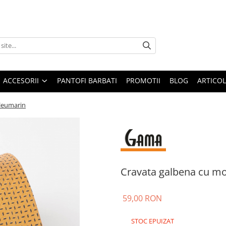
ACCESORII
PANTOFI BARBATI
PROMOTII
BLOG
ARTICOL
leumarin
Cravata galbena cu m
59,00 RON
STOC EPUIZAT