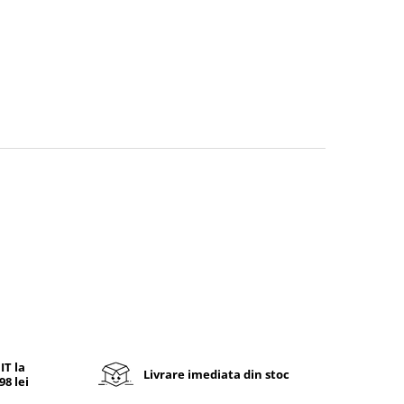
T la
Livrare imediata din stoc
8 lei