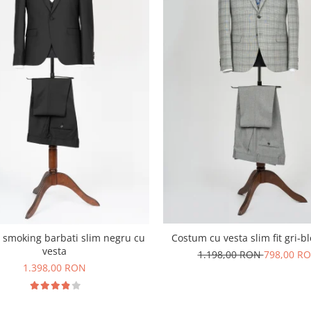
Costum cu vesta slim fit gri-b
smoking barbati slim negru cu
vesta
1.198,00 RON
798,00 R
1.398,00 RON