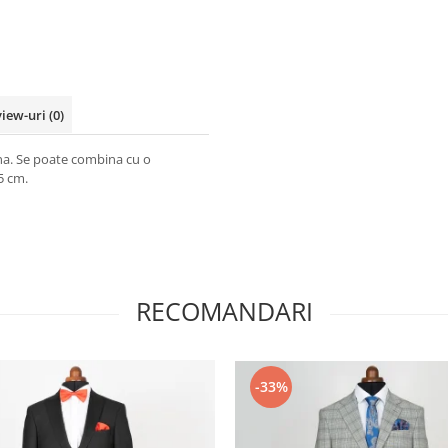
view-uri
(0)
ena. Se poate combina cu o
5 cm.
RECOMANDARI
-33%