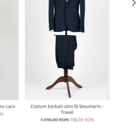
leu caro
Costum barbati slim fit bleumarin -
Costum bar
Travel
cu dou
ON
1.098,00 RON
798,00 RON