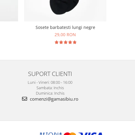
Cravata ma
Sosete barbatesti lungi negre
imprim
29,00 RON
1
SUPORT CLIENTI
Luni - Vineri: 08:00 - 16:00
Sambata: Inchis
Duminica: Inchis
comenzi@gamasibiu.ro