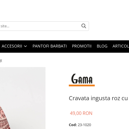
ACCESORII
PANTOFI BARBATI
PROMOTII
BLOG
ARTICOL
ey
Cravata ingusta roz cu
49,00 RON
Cod:
23-1020