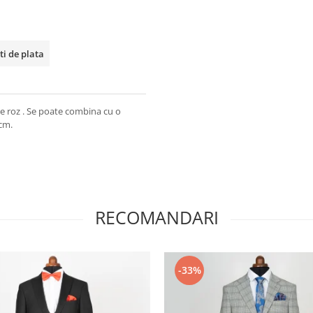
ti de plata
re roz . Se poate combina cu o
 cm.
RECOMANDARI
-33%