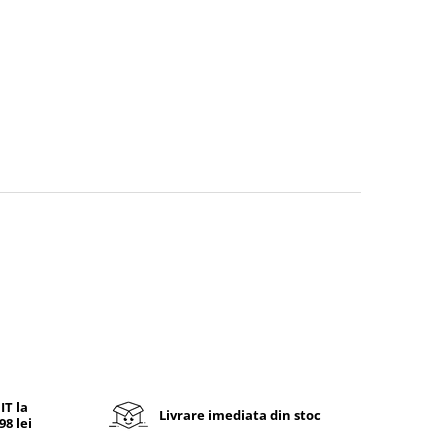
T la
Livrare imediata din stoc
8 lei