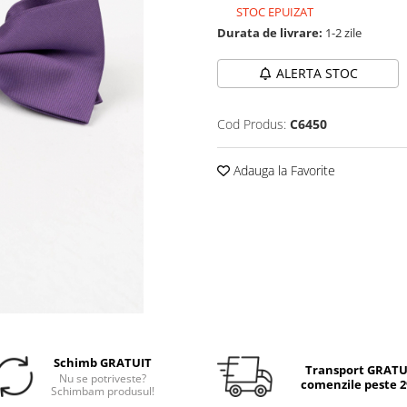
STOC EPUIZAT
Durata de livrare:
1-2 zile
ALERTA STOC
Cod Produs:
C6450
Adauga la Favorite
Schimb GRATUIT
Transport GRATUI
Nu se potriveste?
comenzile peste 29
Schimbam produsul!