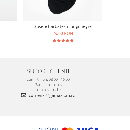
Cravata ma
Sosete barbatesti lungi negre
imprim
29,00 RON
1
SUPORT CLIENTI
Luni - Vineri: 08:00 - 16:00
Sambata: Inchis
Duminica: Inchis
comenzi@gamasibiu.ro