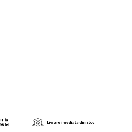
T la
Livrare imediata din stoc
8 lei