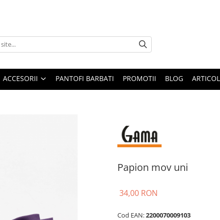
ACCESORII
PANTOFI BARBATI
PROMOTII
BLOG
ARTICOL
Papion mov uni
34,00 RON
Cod EAN:
2200070009103