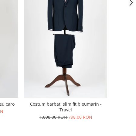
leu caro
Costum barbati slim fit bleumarin -
Costum bar
Travel
cu dou
ON
1.098,00 RON
798,00 RON