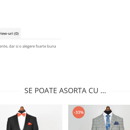
view-uri
(0)
mente, dar si o alegere foarte buna
SE POATE ASORTA CU …
-33%