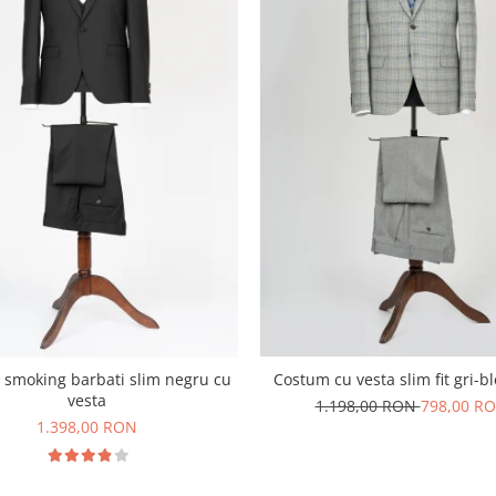
Costum cu vesta slim fit gri-b
smoking barbati slim negru cu
vesta
1.198,00 RON
798,00 R
1.398,00 RON