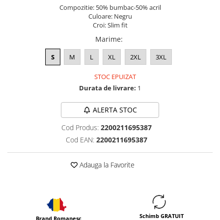
Compozitie: 50% bumbac-50% acril
Culoare: Negru
Croi: Slim fit
Marime
:
S
M
L
XL
2XL
3XL
STOC EPUIZAT
Durata de livrare:
1
ALERTA STOC
Cod Produs:
2200211695387
Cod EAN:
2200211695387
Adauga la Favorite
Schimb GRATUIT
Brand Romanesc