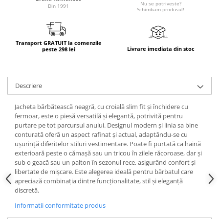
Nu se potriveste?
Din 1991
Schimbam produsul!
Transport GRATUIT la comenzile
Livrare imediata din stoc
peste 298 lei
Descriere
Jacheta bărbătească neagră, cu croială slim fit și închidere cu
fermoar, este o piesă versatilă și elegantă, potrivită pentru
purtare pe tot parcursul anului. Designul modern și linia sa bine
conturată oferă un aspect rafinat și actual, adaptându-se cu
ușurință diferitelor stiluri vestimentare. Poate fi purtată ca haină
exterioară peste o cămașă sau un tricou în zilele răcoroase, dar și
sub o geacă sau un palton în sezonul rece, asigurând confort și
libertate de mișcare. Este alegerea ideală pentru bărbatul care
apreciază combinația dintre funcționalitate, stil și eleganță
discretă.
Informatii conformitate produs