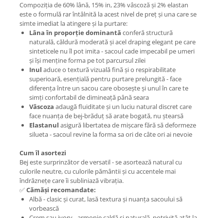
Compoziția de 60% lână, 15% in, 23% vâscoză și 2% elastan
este o formulă rar întâlnită la acest nivel de preț și una care se
simte imediat la atingere și la purtare:
Lâna în proporție dominantă
conferă structură
naturală, căldură moderată și acel draping elegant pe care
sinteticele nu îl pot imita - sacoul cade impecabil pe umeri
și își menține forma pe tot parcursul zilei
Inul
aduce o textură vizuală fină și o respirabilitate
superioară, esențială pentru purtare prelungită - face
diferența între un sacou care obosește și unul în care te
simți confortabil de dimineață până seara
Vâscoza
adaugă fluiditate și un luciu natural discret care
face nuanța de bej-brăduț să arate bogată, nu ștearsă
Elastanul
asigură libertatea de mișcare fără să deformeze
silueta - sacoul revine la forma sa ori de câte ori ai nevoie
Cum îl asortezi
Bej este surprinzător de versatil - se asortează natural cu
culorile neutre, cu culorile pământii și cu accentele mai
îndrăznețe care îi subliniază vibrația.
✅
Cămăși recomandate:
Albă - clasic și curat, lasă textura și nuanța sacoului să
vorbească
Crem sau ivory - armonie caldă și naturală, potrivită atât la