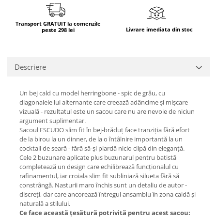
Transport GRATUIT la comenzile
Livrare imediata din stoc
peste 298 lei
Descriere
Un bej cald cu model herringbone - spic de grâu, cu
diagonalele lui alternante care creează adâncime și mișcare
vizuală - rezultatul este un sacou care nu are nevoie de niciun
argument suplimentar.
Sacoul ESCUDO slim fit în bej-brăduț face tranziția fără efort
de la birou la un dinner, de la o întâlnire importantă la un
cocktail de seară - fără să-și piardă nicio clipă din eleganță.
Cele 2 buzunare aplicate plus buzunarul pentru batistă
completează un design care echilibrează funcționalul cu
rafinamentul, iar croiala slim fit subliniază silueta fără să
constrângă. Nasturii maro închis sunt un detaliu de autor -
discreți, dar care ancorează întregul ansamblu în zona caldă și
naturală a stilului.
Ce face această țesătură potrivită pentru acest sacou: