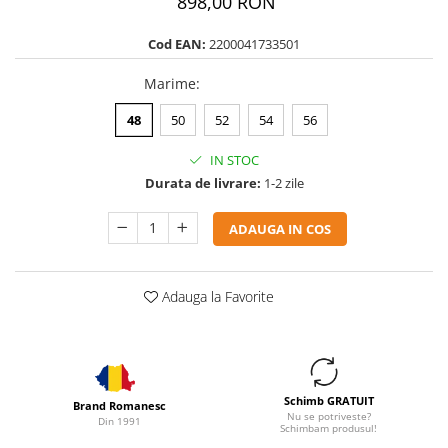
898,00 RON
Cod EAN:
2200041733501
Marime
:
48
50
52
54
56
IN STOC
Durata de livrare:
1-2 zile
ADAUGA IN COS
Adauga la Favorite
Schimb GRATUIT
Brand Romanesc
Nu se potriveste?
Din 1991
Schimbam produsul!