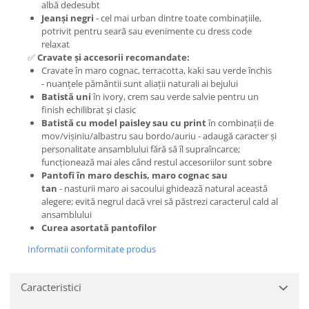
albă dedesubt
Jeanși negri
- cel mai urban dintre toate combinațiile,
potrivit pentru seară sau evenimente cu dress code
relaxat
✅
Cravate și accesorii recomandate:
Cravate în maro cognac, terracotta, kaki sau verde închis
- nuanțele pământii sunt aliații naturali ai bejului
Batistă uni
în ivory, crem sau verde salvie pentru un
finish echilibrat și clasic
Batistă cu model paisley sau cu print
în combinații de
mov/vișiniu/albastru sau bordo/auriu - adaugă caracter și
personalitate ansamblului fără să îl supraîncarce;
funcționează mai ales când restul accesoriilor sunt sobre
Pantofi în maro deschis, maro cognac sau
tan
- nasturii maro ai sacoului ghidează natural această
alegere; evită negrul dacă vrei să păstrezi caracterul cald al
ansamblului
Curea asortată pantofilor
Informatii conformitate produs
Caracteristici