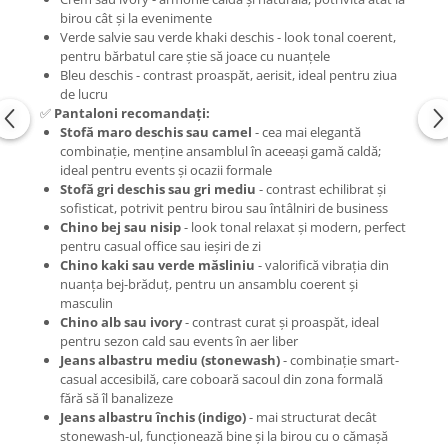
birou cât și la evenimente
Verde salvie sau verde khaki deschis - look tonal coerent,
pentru bărbatul care știe să joace cu nuanțele
Bleu deschis - contrast proaspăt, aerisit, ideal pentru ziua
de lucru
✅
Pantaloni recomandați:
Stofă maro deschis sau camel
- cea mai elegantă
combinație, menține ansamblul în aceeași gamă caldă;
ideal pentru events și ocazii formale
Stofă gri deschis sau gri mediu
- contrast echilibrat și
sofisticat, potrivit pentru birou sau întâlniri de business
Chino bej sau nisip
- look tonal relaxat și modern, perfect
pentru casual office sau ieșiri de zi
Chino kaki sau verde măsliniu
- valorifică vibrația din
nuanța bej-brăduț, pentru un ansamblu coerent și
masculin
Chino alb sau ivory
- contrast curat și proaspăt, ideal
pentru sezon cald sau events în aer liber
Jeans albastru mediu (stonewash)
- combinație smart-
casual accesibilă, care coboară sacoul din zona formală
fără să îl banalizeze
Jeans albastru închis (indigo)
- mai structurat decât
stonewash-ul, funcționează bine și la birou cu o cămașă