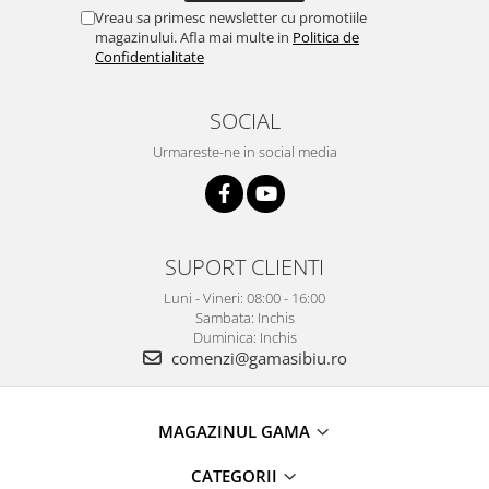
Vreau sa primesc newsletter cu promotiile
magazinului. Afla mai multe in
Politica de
Confidentialitate
SOCIAL
Urmareste-ne in social media
SUPORT CLIENTI
Luni - Vineri: 08:00 - 16:00
Sambata: Inchis
Duminica: Inchis
comenzi@gamasibiu.ro
MAGAZINUL GAMA
CATEGORII