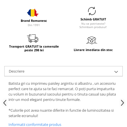
Schimb GRATUIT
Brand Romanesc
Nu se potriveste?
Din 1991
Schimbam produsul!
Transport GRATUIT la comenzile
Livrare imediata din stoc
peste 298 lei
Descriere
Batista gri cu imprimeu paisley argintiu si albastru , un accesoriu
perfect care te ajuta sa te faci remarcat. O poți purta impaturita
cu volum in buzunarul sacoului pentru o tinuta casual sau pliata
intr-un mod elegant pentru tinute formale.
*Culorile pot avea nuante diferite in functie de luminozitatea si
setarile ecranului!
Informatii conformitate produs