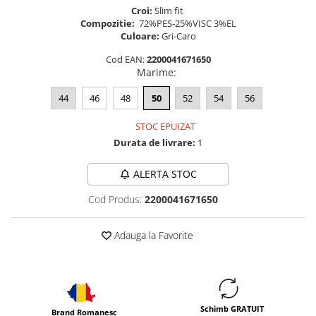
Croi:
Slim fit
Compozitie:
72%PES-25%VISC 3%EL
Culoare:
Gri-Caro
Cod EAN:
2200041671650
Marime
:
44
46
48
50
52
54
56
STOC EPUIZAT
Durata de livrare:
1
ALERTA STOC
Cod Produs:
2200041671650
Adauga la Favorite
Schimb GRATUIT
Brand Romanesc