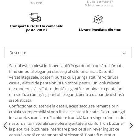
Nu se potriveste?
Din 1991
Schimbam produsul!
Transport GRATUIT la comenzile
Livrare imediata din stoc
peste 298 lei
Descriere
Sacoul este o piesă indispensabilă în garderoba oricărui bărbat,
fiind simbolul eleganței clasice și al stilului rafinat. Datorită
versatilității sale, poate fi purtat cu ușurință atât într-o ținută
casual, alături de pantaloni și un tricou pentru un look relaxat,
dar modern, cât și într-o ținută elegantă, combinat cu pantaloni
din stofă, o cămașă și pantofi eleganți, pentru o apariție distinsă
și sofisticată.
Confecționat cu atenție la detalii, acest sacou se remarcă prin
croiala sa impecabilă și prin finisajele atent lucrate. De culoare gri
in carouri, sacoul are o închidere frontală la un singur rând cu doi
nasturi, slituri laterale care oferă lejeritate și confort, un buzunar
la piept, trei buzunare interioare practice și un rever îngust ce
adaugă o notă contemporană și elegantă. Poate fi purtat cu