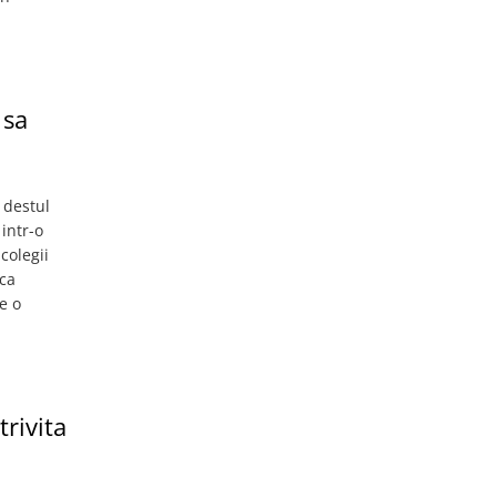
 sa
 destul
intr-o
colegii
aca
te o
rivita