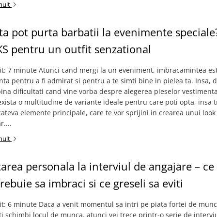
mult
ta pot purta barbatii la evenimente speciale
S pentru un outfit senzational
tit: 7 minute Atunci cand mergi la un eveniment, imbracamintea es
ta pentru a fi admirat si pentru a te simti bine in pielea ta. Insa, d
ina dificultati cand vine vorba despre alegerea pieselor vestiment
 exista o multitudine de variante ideale pentru care poti opta, insa 
 cateva elemente principale, care te vor sprijini in crearea unui look
....
mult
area personala la interviul de angajare – ce
rebuie sa imbraci si ce greseli sa eviti
it: 6 minute Daca a venit momentul sa intri pe piata fortei de munca
iti schimbi locul de munca, atunci vei trece printr-o serie de interviu