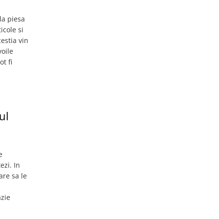
la piesa
icole si
cestia vin
voile
t fi
ul
e
ezi. In
are sa le
azie