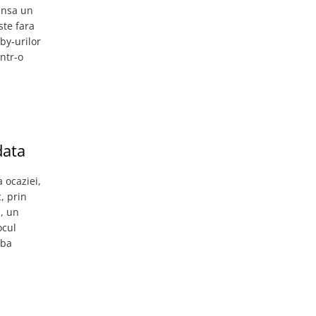
 insa un
ste fara
by-urilor
intr-o
data
 ocaziei,
c, prin
l, un
ocul
oba