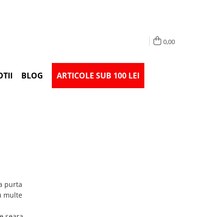
0,00
TII
BLOG
ARTICOLE SUB 100 LEI
a purta
Cu multe
e seara,