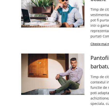
Timp de cit
vestimentar
pot fi purta
intr-o gama
reprezentan
purtati Com
Citeste mai 
Pantofi
barbatu
Timp de cit
contextul in
functie de 
poti adapta 
achizitione
speciala, cu