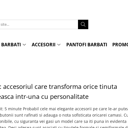
 BARBATI
ACCESORII
PANTOFI BARBATI
PROMO
: accesoriul care transforma orice tinuta
asca intr-una cu personalitate
it: 5 minute Probabil cele mai elegante accesorii pe care le-ar pute
butonii sunt rafinati si adauga o nota sofisticata oricarei camasi. 
ponibile, cu siguranta vei gasi un model care sa iti puna in evidenta
tea. Desi adesea sunt asociati cu tinutele formale si semiformale d