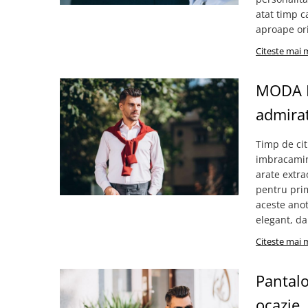
atat timp ca
aproape oric
Citeste mai 
MODA M
admirat
Timp de cit
imbracamint
arate extra
pentru prim
aceste anot
elegant, dar
Citeste mai 
Pantalo
ocazie