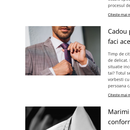
procesul de
Citeste mai 
Cadou p
faci ac
Timp de cit
de delicat.
situatie in
tai? Totul s
vorbesti cu 
persoana ca
Citeste mai 
Marimi 
conform