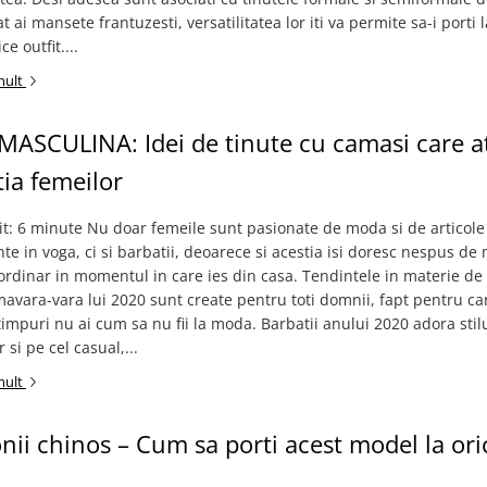
t ai mansete frantuzesti, versatilitatea lor iti va permite sa-i porti l
e outfit....
mult
ASCULINA: Idei de tinute cu camasi care a
ia femeilor
it: 6 minute Nu doar femeile sunt pasionate de moda si de articole
e in voga, ci si barbatii, deoarece si acestia isi doresc nespus de 
ordinar in momentul in care ies din casa. Tendintele in materie de
avara-vara lui 2020 sunt create pentru toti domnii, fapt pentru ca
impuri nu ai cum sa nu fii la moda. Barbatii anului 2020 adora stil
 si pe cel casual,...
mult
nii chinos – Cum sa porti acest model la ori