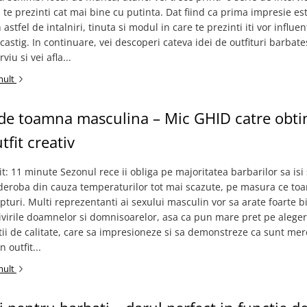
a te prezinti cat mai bine cu putinta. Dat fiind ca prima impresie es
 astfel de intalniri, tinuta si modul in care te prezinti iti vor influen
castig. In continuare, vei descoperi cateva idei de outfituri barbate
viu si vei afla...
mult
 de toamna masculina – Mic GHID catre obti
tfit creativ
it: 11 minute Sezonul rece ii obliga pe majoritatea barbarilor sa is
deroba din cauza temperaturilor tot mai scazute, pe masura ce toa
epturi. Multi reprezentanti ai sexului masculin vor sa arate foarte b
ivirile doamnelor si domnisoarelor, asa ca pun mare pret pe alege
ii de calitate, care sa impresioneze si sa demonstreze ca sunt mer
 outfit...
mult