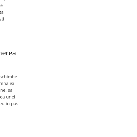
te
ta
sti
nerea
i schimbe
mna isi
ine, sa
rea unei
eu in pas