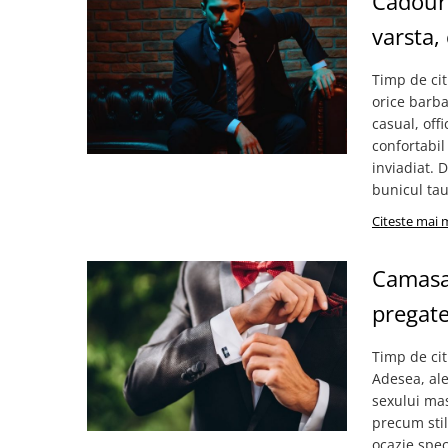
Cadouri
varsta,
Timp de cit
orice barbat
casual, off
confortabil
inviadiat. 
bunicul tau,
Citeste mai 
Camasa 
pregate
Timp de cit
Adesea, ale
sexului mas
precum stil
ocazie speci