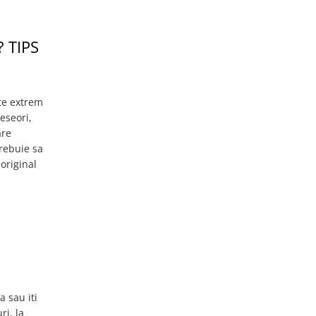
? TIPS
te extrem
eseori,
are
trebuie sa
 original
 sau iti
ri, la