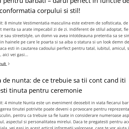
 pentru barbati – darul perfect in functie d
 conformatia corpului si stil!
it: 8 minute Vestimentatia masculina este extrem de sofisticata, de
 merita sa arate impecabil zi de zi. Indiferent de stilul adoptat, fie
ice sau streetstyle, un domn va avea intotdeauna pretentia sa se si
 in hainele pe care le poarta si sa aiba o statura si un look demn d
Daca esti in cautarea cadoului perfect pentru tatal, iubitul, amicul, 
 aici vei gasi...
mult
de nunta: de ce trebuie sa tii cont cand iti
sti tinuta pentru ceremonie
it: 4 minute Nunta este un eveniment deosebit in viata fiecarui bar
gerea tinutei potrivite poate deveni o provocare pentru reprezenta
culin, pentru ca trebuie sa fie luate in considerare numeroase asp
ul, aspectul si personalitatea mirelui. Daca te pregatesti pentru ac
ala, vei gasi in acest articol informatii valoroase, care te vor ajuta 