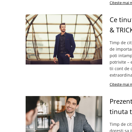
Citeste mai 
Ce tinu
& TRICK
Timp de ci
de importan
poti intamp
potrivite –
tii cont de
extraordinar
Citeste mai 
Prezent
tinuta t
Timp de cit
doresti sa 