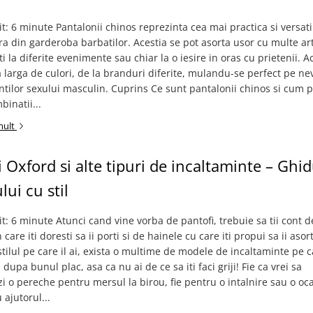
it: 6 minute Pantalonii chinos reprezinta cea mai practica si versati
a din garderoba barbatilor. Acestia se pot asorta usor cu multe art
ti la diferite evenimente sau chiar la o iesire in oras cu prietenii. A
 larga de culori, de la branduri diferite, mulandu-se perfect pe ne
tilor sexului masculin. Cuprins Ce sunt pantalonii chinos si cum po
binatii...
mult
i Oxford si alte tipuri de incaltaminte – Ghid
lui cu stil
it: 6 minute Atunci cand vine vorba de pantofi, trebuie sa tii cont d
 care iti doresti sa ii porti si de hainele cu care iti propui sa ii asort
stilul pe care il ai, exista o multime de modele de incaltaminte pe c
dupa bunul plac, asa ca nu ai de ce sa iti faci griji! Fie ca vrei sa
zi o pereche pentru mersul la birou, fie pentru o intalnire sau o oc
 ajutorul...