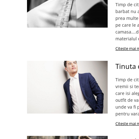
Timp de cit
barbat nu a
prea multe 
pe care le 
camasa….dac
materialul 
Citeste mai 
Tinuta 
Timp de cit
vremii si te
care isi al
outfit de v
unde va fi 
pentru vara
Citeste mai 