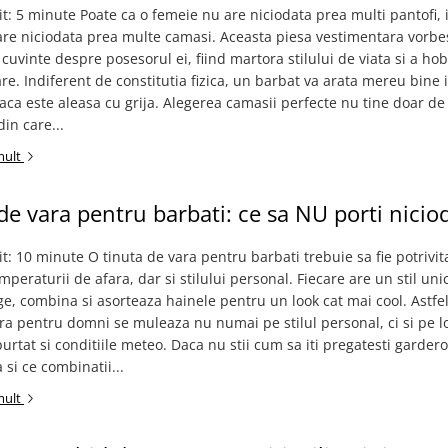
it: 5 minute Poate ca o femeie nu are niciodata prea multi pantofi,
re niciodata prea multe camasi. Aceasta piesa vestimentara vorbe
cuvinte despre posesorul ei, fiind martora stilului de viata si a hob
are. Indiferent de constitutia fizica, un barbat va arata mereu bine 
a este aleasa cu grija. Alegerea camasii perfecte nu tine doar de
din care...
mult
de vara pentru barbati: ce sa NU porti nicio
it: 10 minute O tinuta de vara pentru barbati trebuie sa fie potrivita
mperaturii de afara, dar si stilului personal. Fiecare are un stil uni
ege, combina si asorteaza hainele pentru un look cat mai cool. Astfe
ara pentru domni se muleaza nu numai pe stilul personal, ci si pe l
purtat si conditiile meteo. Daca nu stii cum sa iti pregatesti garder
 si ce combinatii...
mult