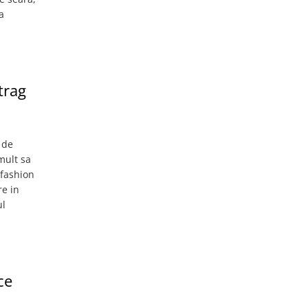
a
trag
 de
mult sa
 fashion
re in
ul
ce