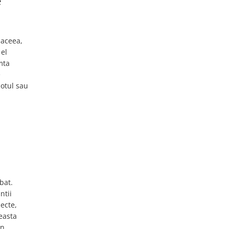
e
 aceea,
 el
mta
e
sotul sau
bat.
ntii
ecte,
easta
in