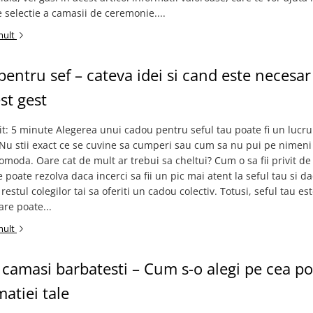
 selectie a camasii de ceremonie....
mult
entru sef – cateva idei si cand este necesar
est gest
it: 5 minute Alegerea unui cadou pentru seful tau poate fi un lucru
 Nu stii exact ce se cuvine sa cumperi sau cum sa nu pui pe nimeni 
comoda. Oare cat de mult ar trebui sa cheltui? Cum o sa fii privit de 
e poate rezolva daca incerci sa fii un pic mai atent la seful tau si d
restul colegilor tai sa oferiti un cadou colectiv. Totusi, seful tau es
re poate...
mult
camasi barbatesti – Cum s-o alegi pe cea pot
atiei tale