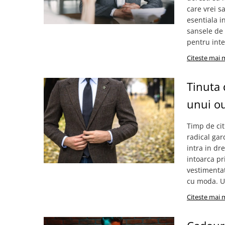
care vrei s
esentiala in
sansele de 
pentru inter
Citeste mai 
Tinuta
unui ou
Timp de cit
radical gar
intra in dr
intoarca pr
vestimentat
cu moda. Un
Citeste mai 